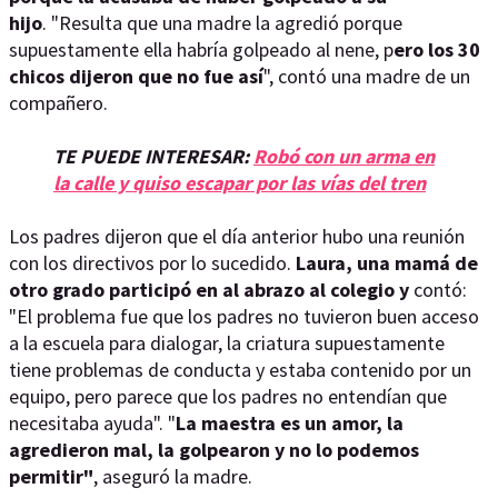
hijo
. "Resulta que una madre la agredió porque
supuestamente ella habría golpeado al nene, p
ero los 30
chicos dijeron que no fue así
", contó una madre de un
compañero.
TE PUEDE INTERESAR:
Robó con un arma en
la calle y quiso escapar por las vías del tren
Los padres dijeron que el día anterior hubo una reunión
con los directivos por lo sucedido.
Laura, una mamá de
otro grado participó en al abrazo al colegio y
contó:
"El problema fue que los padres no tuvieron buen acceso
a la escuela para dialogar, la criatura supuestamente
tiene problemas de conducta y estaba contenido por un
equipo, pero parece que los padres no entendían que
necesitaba ayuda". "
La maestra es un amor, la
agredieron mal, la golpearon y no lo podemos
permitir"
, aseguró la madre.