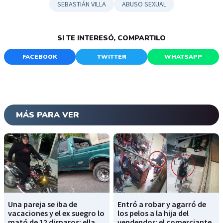
SEBASTIÁN VILLA
ABUSO SEXUAL
SI TE INTERESÓ, COMPARTILO
FACEBOOK
TWITTER
WHATSAPP
MÁS PARA VER
Una pareja se iba de
Entró a robar y agarró de
vacaciones y el ex suegro lo
los pelos a la hija del
mató de 12 disparos: ella
vendendor: el comerciante