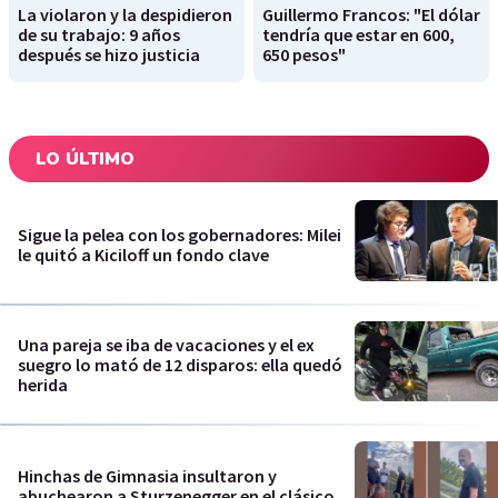
La violaron y la despidieron
Guillermo Francos: "El dólar
de su trabajo: 9 años
tendría que estar en 600,
después se hizo justicia
650 pesos"
LO ÚLTIMO
Sigue la pelea con los gobernadores: Milei
le quitó a Kiciloff un fondo clave
Una pareja se iba de vacaciones y el ex
suegro lo mató de 12 disparos: ella quedó
herida
Hinchas de Gimnasia insultaron y
abuchearon a Sturzenegger en el clásico