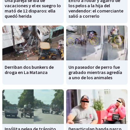
Una pareja se iba de
Entró a robar y agarró de
vacaciones y el ex suegro lo
los pelos a la hija del
mató de 12 disparos: ella
vendendor: el comerciante
quedó herida
salió a correrlo
Derriban dos bunkers de
Un paseador de perro fue
droga en La Matanza
grabado mientras agredía
a uno de los animales
Insólita pelea de tránsito
Desarticulan banda narco