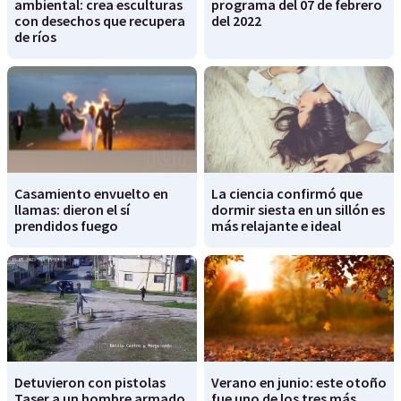
ambiental: crea esculturas
programa del 07 de febrero
con desechos que recupera
del 2022
de ríos
Casamiento envuelto en
La ciencia confirmó que
llamas: dieron el sí
dormir siesta en un sillón es
prendidos fuego
más relajante e ideal
Detuvieron con pistolas
Verano en junio: este otoño
Taser a un hombre armado
fue uno de los tres más