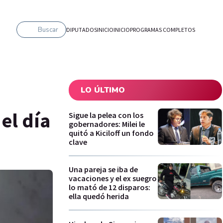
Buscar
DIPUTADOS
INICIO
INICIO
PROGRAMAS COMPLETOS
LO ÚLTIMO
el día
Sigue la pelea con los
gobernadores: Milei le
quitó a Kiciloff un fondo
clave
Una pareja se iba de
vacaciones y el ex suegro
lo mató de 12 disparos:
ella quedó herida