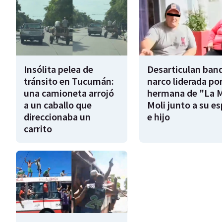
Insólita pelea de
Desarticulan ban
tránsito en Tucumán:
narco liderada por
una camioneta arrojó
hermana de "La 
a un caballo que
Moli junto a su e
direccionaba un
e hijo
carrito