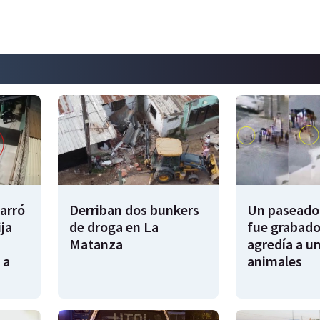
garró
Derriban dos bunkers
Un paseador
ija
de droga en La
fue grabado
Matanza
agredía a un
 a
animales