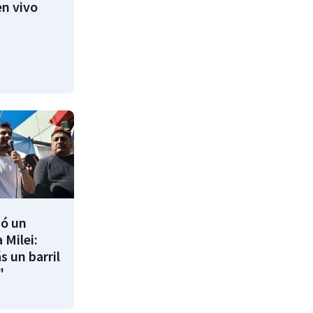
n vivo
ió un
 Milei:
s un barril
"