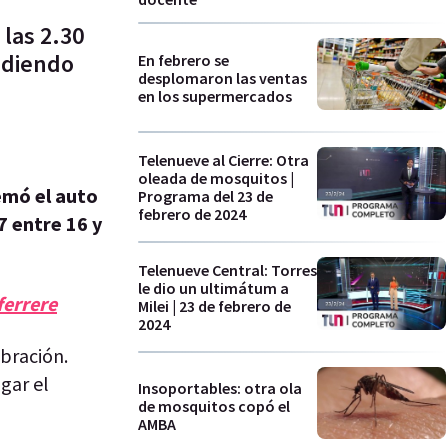
 las 2.30
ndiendo
En febrero se
desplomaron las ventas
en los supermercados
Telenueve al Cierre: Otra
oleada de mosquitos |
uemó el auto
Programa del 23 de
febrero de 2024
7 entre 16 y
Telenueve Central: Torres
le dio un ultimátum a
ferrere
Milei | 23 de febrero de
2024
ebración.
gar el
Insoportables: otra ola
de mosquitos copó el
AMBA