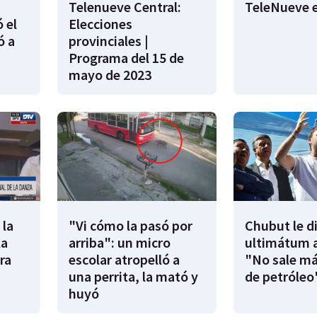
Telenueve Central:
TeleNueve e
 el
Elecciones
ó a
provinciales |
Programa del 15 de
mayo de 2023
 la
"Vi cómo la pasó por
Chubut le d
la
arriba": un micro
ultimátum a
ra
escolar atropelló a
"No sale má
una perrita, la mató y
de petróleo
huyó