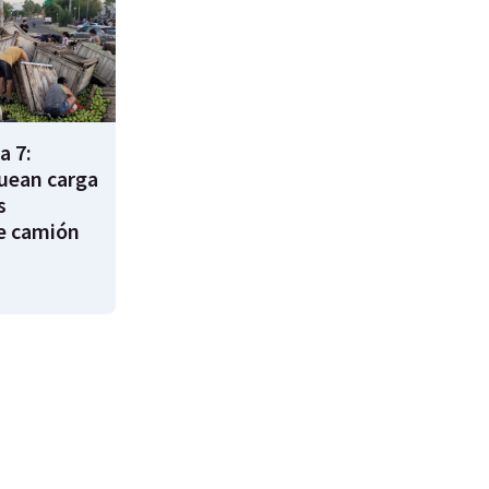
a 7:
uean carga
s
e camión