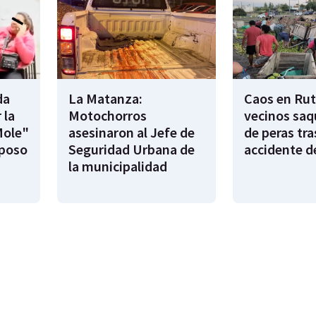
da
La Matanza:
Caos en Rut
 la
Motochorros
vecinos saq
Mole"
asesinaron al Jefe de
de peras tra
sposo
Seguridad Urbana de
accidente d
la municipalidad