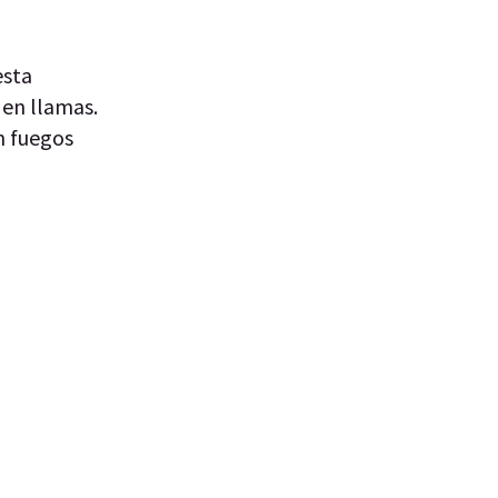
esta
 en llamas.
n fuegos