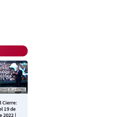
 Cierre:
l 19 de
e 2022 |