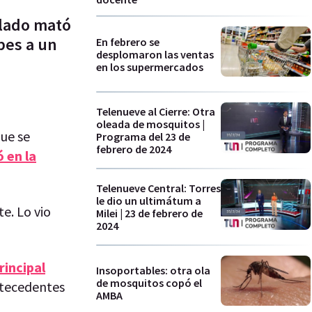
ilado mató
pes a un
En febrero se
desplomaron las ventas
en los supermercados
Telenueve al Cierre: Otra
oleada de mosquitos |
que se
Programa del 23 de
febrero de 2024
 en la
Telenueve Central: Torres
le dio un ultimátum a
e. Lo vio
Milei | 23 de febrero de
2024
rincipal
Insoportables: otra ola
de mosquitos copó el
antecedentes
AMBA