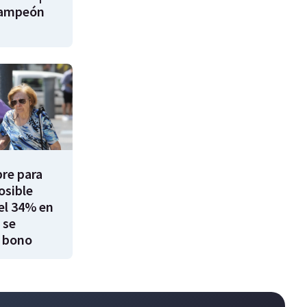
campeón
re para
osible
el 34% en
 se
 bono