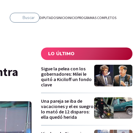
Buscar
DIPUTADOS
INICIO
INICIO
PROGRAMAS COMPLETOS
LO ÚLTIMO
ntra
Sigue la pelea con los
gobernadores: Milei le
quitó a Kiciloff un fondo
clave
Una pareja se iba de
vacaciones y el ex suegro
lo mató de 12 disparos:
ella quedó herida