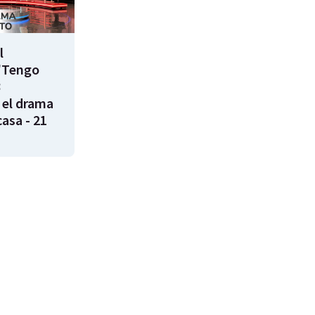
l
"Tengo
8
 el drama
casa - 21