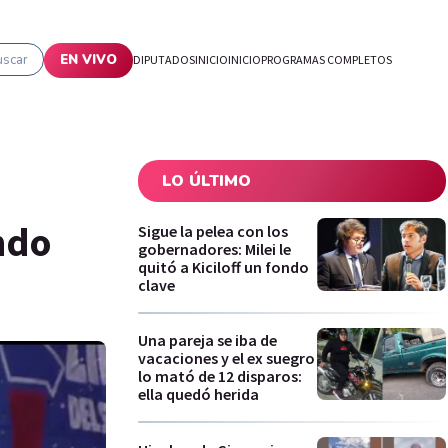
uscar
EN VIVO
DIPUTADOS
INICIO
INICIO
PROGRAMAS COMPLETOS
LO ÚLTIMO
ndo
Sigue la pelea con los
gobernadores: Milei le
quitó a Kiciloff un fondo
clave
Una pareja se iba de
vacaciones y el ex suegro
lo mató de 12 disparos:
ella quedó herida