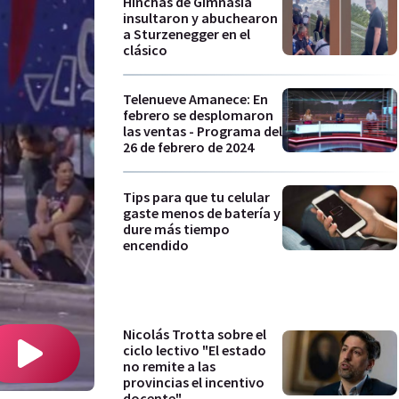
Hinchas de Gimnasia
insultaron y abuchearon
a Sturzenegger en el
clásico
Telenueve Amanece: En
febrero se desplomaron
las ventas - Programa del
26 de febrero de 2024
Tips para que tu celular
gaste menos de batería y
dure más tiempo
encendido
Nicolás Trotta sobre el
ciclo lectivo "El estado
no remite a las
provincias el incentivo
docente"