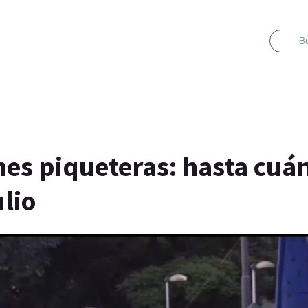
B
es piqueteras: hasta cuá
ulio