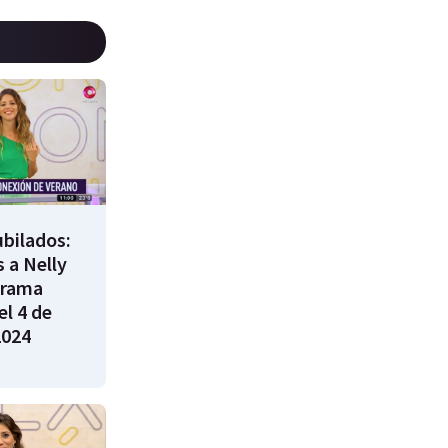
bilados:
 a Nelly
grama
l 4 de
2024