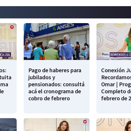
os:
Pago de haberes para
Conexión Ju
tuita
jubilados y
Recordamos
rama
pensionados: consultá
Omar | Pro
de
acá el cronograma de
Completo de
cobro de febrero
febrero de 