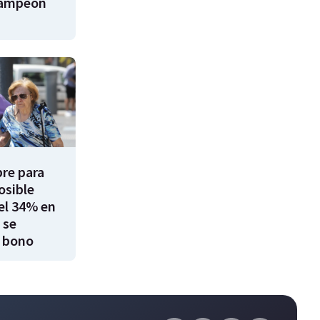
campeón
re para
osible
el 34% en
 se
 bono