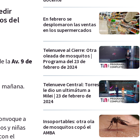
edir
os del
En febrero se
desplomaron las ventas
en los supermercados
Telenueve al Cierre: Otra
oleada de mosquitos |
de la
Av. 9 de
Programa del 23 de
febrero de 2024
Telenueve Central: Torres
ta mañana.
le dio un ultimátum a
Milei | 23 de febrero de
2024
onvoque a
Insoportables: otra ola
os y niñas
de mosquitos copó el
AMBA
con el