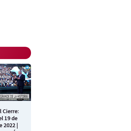
 Cierre:
l 19 de
e 2022 |