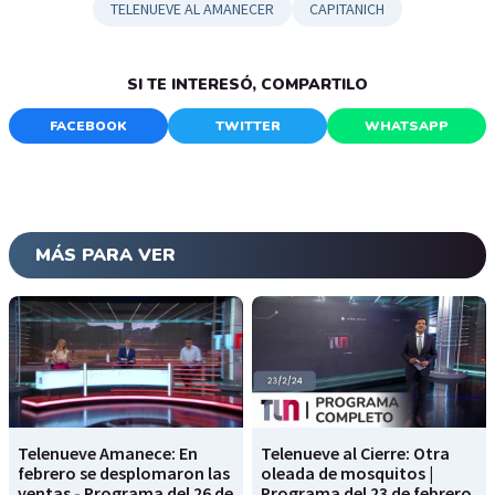
TELENUEVE AL AMANECER
CAPITANICH
SI TE INTERESÓ, COMPARTILO
FACEBOOK
TWITTER
WHATSAPP
MÁS PARA VER
Telenueve Amanece: En
Telenueve al Cierre: Otra
febrero se desplomaron las
oleada de mosquitos |
ventas - Programa del 26 de
Programa del 23 de febrero