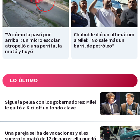
"Vi cómo la pasó por
Chubut le dió un ultimátum
arriba": un micro escolar
a Milei: "No sale más un
atropelló a una perrita, la
barril de petróleo"
mató y huyó
LO ÚLTIMO
Sigue la pelea con los gobernadores: Milei
le quitó a Kiciloff un fondo clave
Una pareja se iba de vacaciones y el ex
suegro lo mató de 12 disparos: ella quedó