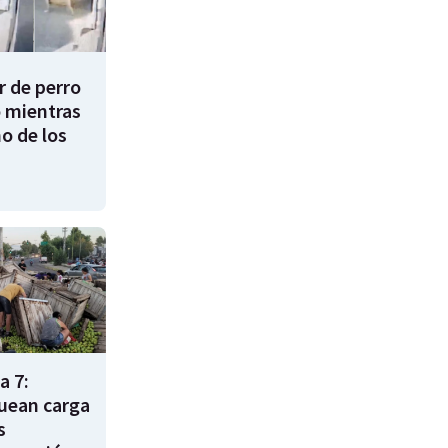
 de perro
 mientras
o de los
a 7:
uean carga
s