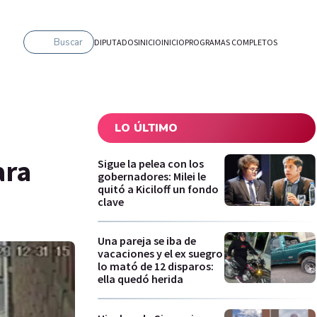
Buscar
DIPUTADOS
INICIO
INICIO
PROGRAMAS COMPLETOS
LO ÚLTIMO
ara
Sigue la pelea con los
gobernadores: Milei le
quitó a Kiciloff un fondo
clave
Una pareja se iba de
vacaciones y el ex suegro
lo mató de 12 disparos:
ella quedó herida