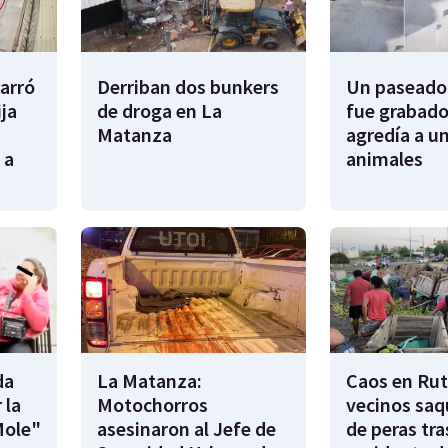
garró
Derriban dos bunkers
Un paseador
ija
de droga en La
fue grabado
Matanza
agredía a un
 a
animales
da
La Matanza:
Caos en Rut
 la
Motochorros
vecinos saq
Mole"
asesinaron al Jefe de
de peras tra