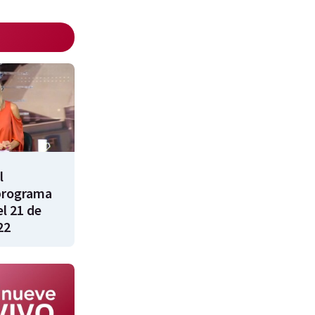
l
programa
l 21 de
22