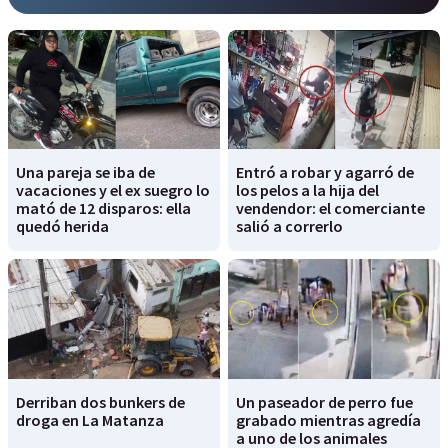
Una pareja se iba de
Entró a robar y agarró de
vacaciones y el ex suegro lo
los pelos a la hija del
mató de 12 disparos: ella
vendendor: el comerciante
quedó herida
salió a correrlo
Derriban dos bunkers de
Un paseador de perro fue
droga en La Matanza
grabado mientras agredía
a uno de los animales