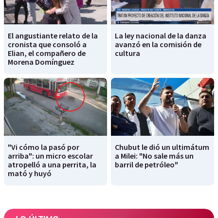
El angustiante relato de la
La ley nacional de la danza
cronista que consoló a
avanzó en la comisión de
Elian, el compañero de
cultura
Morena Domínguez
"Vi cómo la pasó por
Chubut le dió un ultimátum
arriba": un micro escolar
a Milei: "No sale más un
atropelló a una perrita, la
barril de petróleo"
mató y huyó