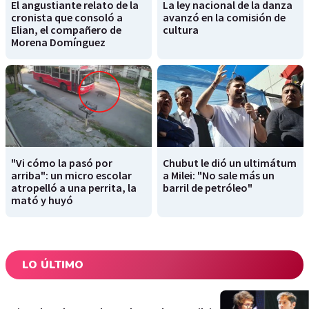
El angustiante relato de la
La ley nacional de la danza
cronista que consoló a
avanzó en la comisión de
Elian, el compañero de
cultura
Morena Domínguez
"Vi cómo la pasó por
Chubut le dió un ultimátum
arriba": un micro escolar
a Milei: "No sale más un
atropelló a una perrita, la
barril de petróleo"
mató y huyó
LO ÚLTIMO