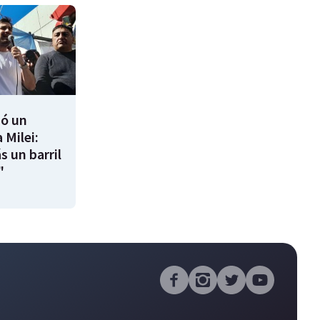
ió un
 Milei:
s un barril
"