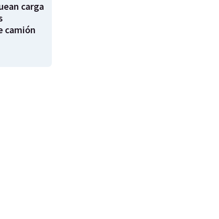
uean carga
s
e camión