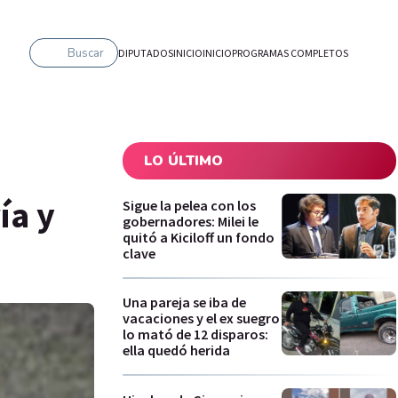
Buscar
DIPUTADOS
INICIO
INICIO
PROGRAMAS COMPLETOS
LO ÚLTIMO
ía y
Sigue la pelea con los
gobernadores: Milei le
quitó a Kiciloff un fondo
clave
Una pareja se iba de
vacaciones y el ex suegro
lo mató de 12 disparos:
ella quedó herida