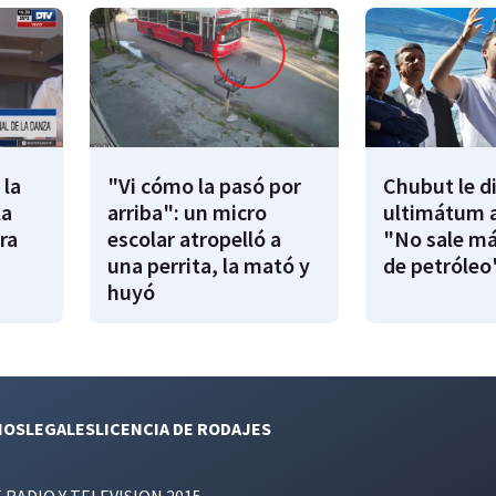
 la
"Vi cómo la pasó por
Chubut le d
la
arriba": un micro
ultimátum a
ra
escolar atropelló a
"No sale má
una perrita, la mató y
de petróleo
huyó
NOS
LEGALES
LICENCIA DE RODAJES