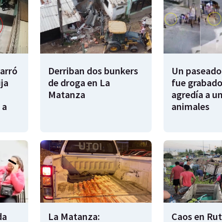
garró
Derriban dos bunkers
Un paseador
ija
de droga en La
fue grabado
Matanza
agredía a un
 a
animales
da
La Matanza:
Caos en Rut