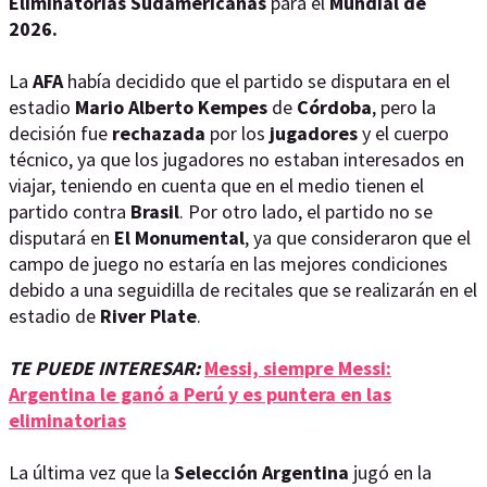
Eliminatorias Sudamericanas
para el
Mundial de
2026.
La
AFA
había decidido que el partido se disputara en el
estadio
Mario Alberto Kempes
de
Córdoba
, pero la
decisión fue
rechazada
por los
jugadores
y el cuerpo
técnico, ya que los jugadores no estaban interesados en
viajar, teniendo en cuenta que en el medio tienen el
partido contra
Brasil
. Por otro lado, el partido no se
disputará en
El Monumental
, ya que consideraron que el
campo de juego no estaría en las mejores condiciones
debido a una seguidilla de recitales que se realizarán en el
estadio de
River Plate
.
TE PUEDE INTERESAR:
Messi, siempre Messi:
Argentina le ganó a Perú y es puntera en las
eliminatorias
La última vez que la
Selección Argentina
jugó en la