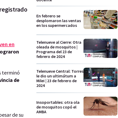
registrado
En febrero se
desplomaron las ventas
en los supermercados
Telenueve al Cierre: Otra
ven en
oleada de mosquitos |
 lograron
Programa del 23 de
febrero de 2024
Telenueve Central: Torres
s terminó
le dio un ultimátum a
vincia de
Milei | 23 de febrero de
2024
Insoportables: otra ola
de mosquitos copó el
AMBA
pesar de su