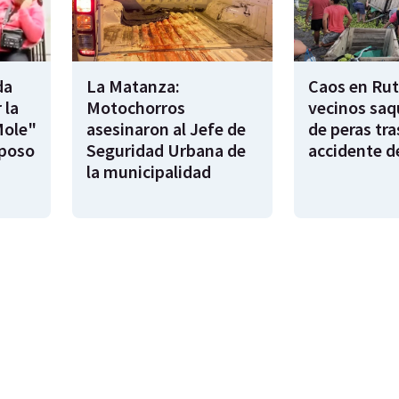
da
La Matanza:
Caos en Rut
 la
Motochorros
vecinos saq
Mole"
asesinaron al Jefe de
de peras tra
sposo
Seguridad Urbana de
accidente d
la municipalidad