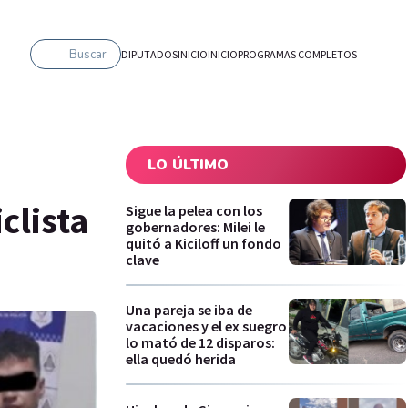
Buscar
DIPUTADOS
INICIO
INICIO
PROGRAMAS COMPLETOS
LO ÚLTIMO
clista
Sigue la pelea con los
gobernadores: Milei le
quitó a Kiciloff un fondo
clave
Una pareja se iba de
vacaciones y el ex suegro
lo mató de 12 disparos:
ella quedó herida