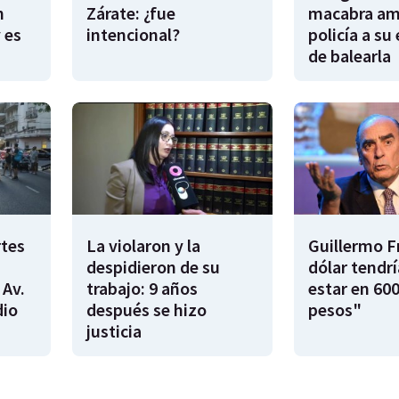
n
Zárate: ¿fue
macabra am
 es
intencional?
policía a su
de balearla
rtes
La violaron y la
Guillermo F
despidieron de su
dólar tendr
 Av.
trabajo: 9 años
estar en 600
dio
después se hizo
pesos"
justicia