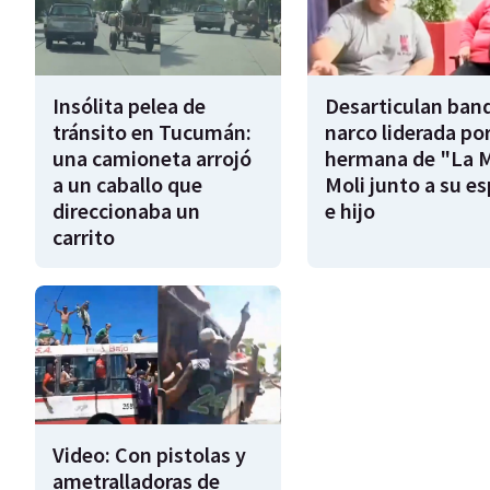
Insólita pelea de
Desarticulan ban
tránsito en Tucumán:
narco liderada por
una camioneta arrojó
hermana de "La 
a un caballo que
Moli junto a su e
direccionaba un
e hijo
carrito
Video: Con pistolas y
ametralladoras de