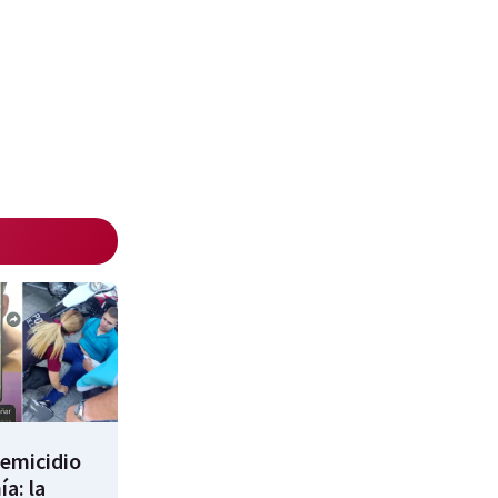
femicidio
a: la