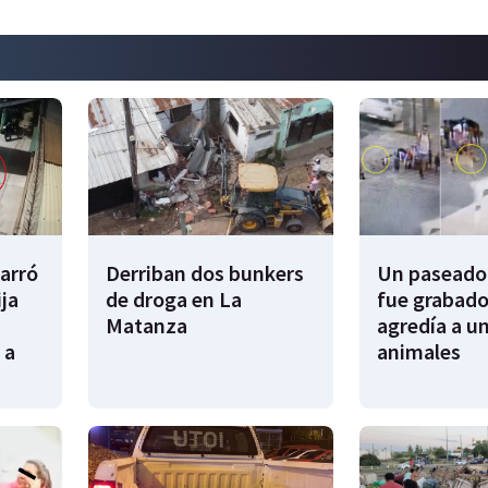
garró
Derriban dos bunkers
Un paseador
ija
de droga en La
fue grabado
Matanza
agredía a un
 a
animales