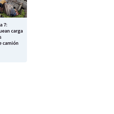
a 7:
uean carga
s
e camión