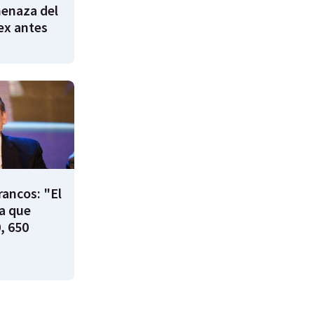
enaza del
 ex antes
rancos: "El
ía que
, 650