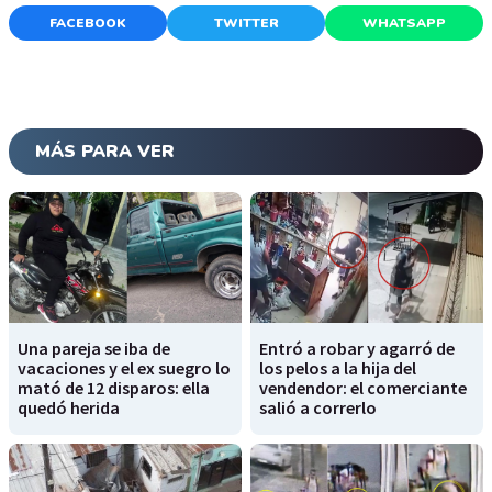
FACEBOOK
TWITTER
WHATSAPP
MÁS PARA VER
Una pareja se iba de
Entró a robar y agarró de
vacaciones y el ex suegro lo
los pelos a la hija del
mató de 12 disparos: ella
vendendor: el comerciante
quedó herida
salió a correrlo