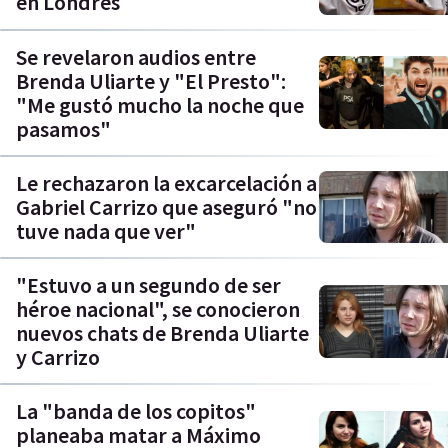
en Londres
Se revelaron audios entre
Brenda Uliarte y "El Presto":
"Me gustó mucho la noche que
pasamos"
Le rechazaron la excarcelación a
Gabriel Carrizo que aseguró "no
tuve nada que ver"
"Estuvo a un segundo de ser
héroe nacional", se conocieron
nuevos chats de Brenda Uliarte
y Carrizo
La "banda de los copitos"
planeaba matar a Máximo