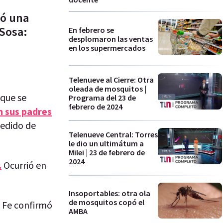
ió una
 Sosa:
En febrero se
desplomaron las ventas
en los supermercados
Telenueve al Cierre: Otra
oleada de mosquitos |
 que se
Programa del 23 de
febrero de 2024
n sus padres
pedido de
Telenueve Central: Torres
le dio un ultimátum a
Milei | 23 de febrero de
2024
.
Ocurrió en
Insoportables: otra ola
de mosquitos copó el
a Fe confirmó
AMBA