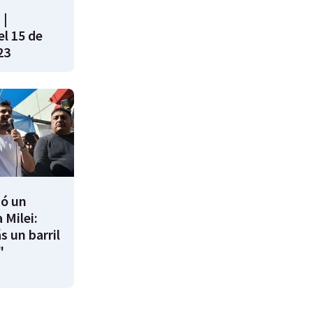
 |
l 15 de
23
ió un
 Milei:
s un barril
"