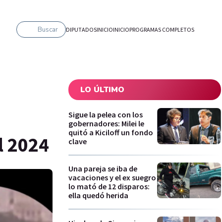
Buscar
DIPUTADOS
INICIO
INICIO
PROGRAMAS COMPLETOS
LO ÚLTIMO
Sigue la pelea con los
gobernadores: Milei le
quitó a Kiciloff un fondo
l 2024
clave
Una pareja se iba de
vacaciones y el ex suegro
lo mató de 12 disparos:
ella quedó herida