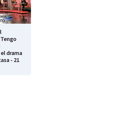
l
"Tengo
8
 el drama
casa - 21