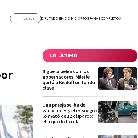
Buscar
DIPUTADOS
INICIO
INICIO
PROGRAMAS COMPLETOS
LO ÚLTIMO
por
Sigue la pelea con los
gobernadores: Milei le
quitó a Kiciloff un fondo
clave
Una pareja se iba de
vacaciones y el ex suegro
lo mató de 12 disparos:
ella quedó herida