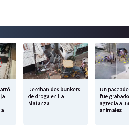
garró
Derriban dos bunkers
Un paseador
ija
de droga en La
fue grabado
Matanza
agredía a un
 a
animales