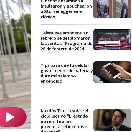
Hinchas de Gimnasia
insultaron y abuchearon
a Sturzenegger en el
clásico
Telenueve Amanece: En
febrero se desplomaron
las ventas - Programa del
26 de febrero de 2024
Tips para que tu celular
gaste menos de batería y
dure más tiempo
encendido
Nicolás Trotta sobre el
ciclo lectivo "El estado
no remite a las
provincias el incentivo
docente"