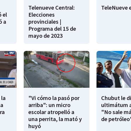
Telenueve Central:
TeleNueve e
 el
Elecciones
ó a
provinciales |
Programa del 15 de
mayo de 2023
 la
"Vi cómo la pasó por
Chubut le d
la
arriba": un micro
ultimátum a
ra
escolar atropelló a
"No sale má
una perrita, la mató y
de petróleo
huyó