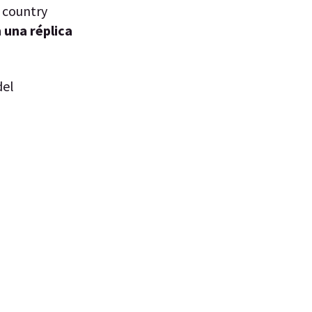
l country
 una réplica
del