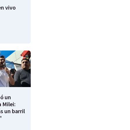
n vivo
ió un
 Milei:
s un barril
"