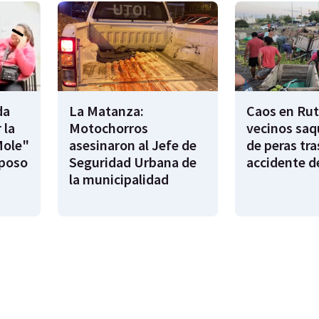
da
La Matanza:
Caos en Rut
 la
Motochorros
vecinos saq
Mole"
asesinaron al Jefe de
de peras tra
sposo
Seguridad Urbana de
accidente d
la municipalidad