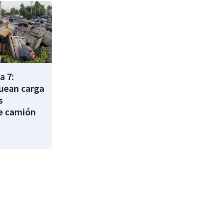
a 7:
uean carga
s
e camión