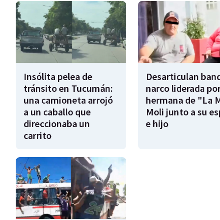
Insólita pelea de
Desarticulan ban
tránsito en Tucumán:
narco liderada por
una camioneta arrojó
hermana de "La 
a un caballo que
Moli junto a su e
direccionaba un
e hijo
carrito