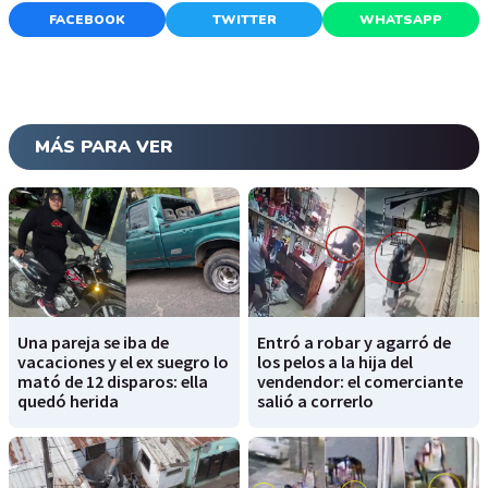
FACEBOOK
TWITTER
WHATSAPP
MÁS PARA VER
Una pareja se iba de
Entró a robar y agarró de
vacaciones y el ex suegro lo
los pelos a la hija del
mató de 12 disparos: ella
vendendor: el comerciante
quedó herida
salió a correrlo