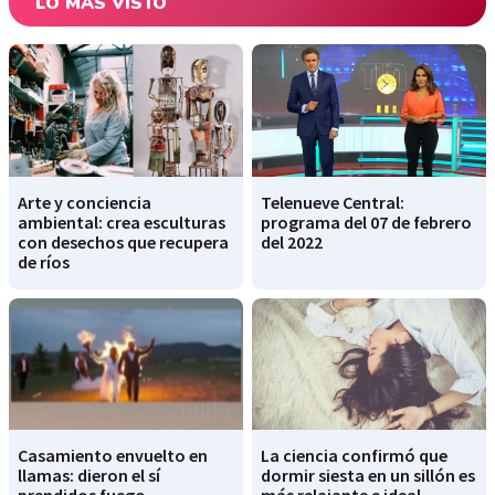
LO MÁS VISTO
Arte y conciencia
Telenueve Central:
ambiental: crea esculturas
programa del 07 de febrero
con desechos que recupera
del 2022
de ríos
Casamiento envuelto en
La ciencia confirmó que
llamas: dieron el sí
dormir siesta en un sillón es
prendidos fuego
más relajante e ideal