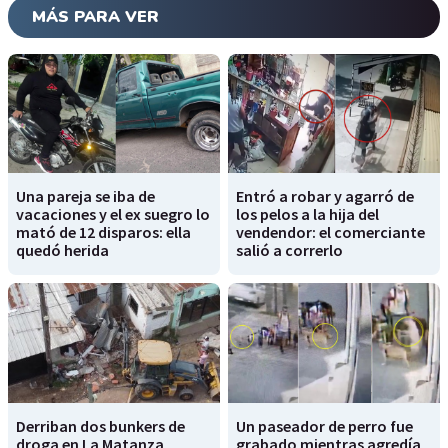
MÁS PARA VER
Una pareja se iba de
Entró a robar y agarró de
vacaciones y el ex suegro lo
los pelos a la hija del
mató de 12 disparos: ella
vendendor: el comerciante
quedó herida
salió a correrlo
Derriban dos bunkers de
Un paseador de perro fue
droga en La Matanza
grabado mientras agredía