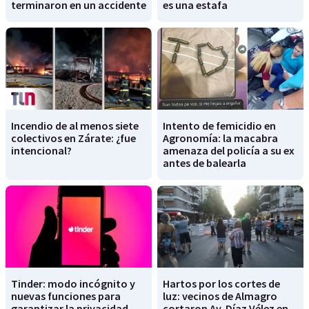
terminaron en un accidente
es una estafa
Incendio de al menos siete
Intento de femicidio en
colectivos en Zárate: ¿fue
Agronomía: la macabra
intencional?
amenaza del policía a su ex
antes de balearla
Tinder: modo incógnito y
Hartos por los cortes de
nuevas funciones para
luz: vecinos de Almagro
garantizar la privacidad
cortaron Av. Díaz Vélez en