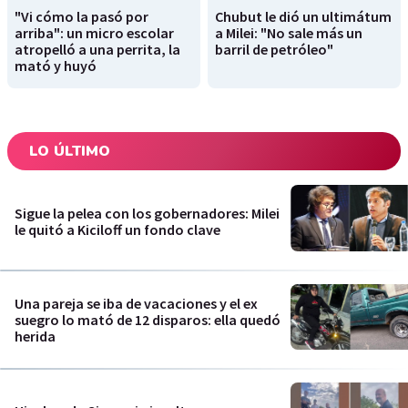
"Vi cómo la pasó por
Chubut le dió un ultimátum
arriba": un micro escolar
a Milei: "No sale más un
atropelló a una perrita, la
barril de petróleo"
mató y huyó
LO ÚLTIMO
Sigue la pelea con los gobernadores: Milei
le quitó a Kiciloff un fondo clave
Una pareja se iba de vacaciones y el ex
suegro lo mató de 12 disparos: ella quedó
herida