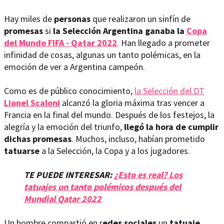
Hay miles de
personas
que realizaron un sinfín de
promesas
si
la Selección Argentina ganaba la
Copa
del Mundo FIFA - Qatar 2022
. Han llegado a prometer
infinidad de cosas, algunas un tanto polémicas, en la
emoción de ver a Argentina campeón.
Como es de público conocimiento,
la Selección del DT
Lionel Scaloni
alcanzó la gloria máxima tras vencer a
Francia en la final del mundo. Después de los festejos, la
alegría y la emoción del triunfo,
llegó la hora de cumplir
dichas promesas
. Muchos, incluso, habían prometido
tatuarse
a la Selección, la Copa y a los jugadores.
TE PUEDE INTERESAR:
¿Esto es real? Los
tatuajes un tanto polémicos después del
Mundial Qatar 2022
Un hombre compartió en r
edes sociales
un
tatuaje