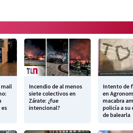
 mail
Incendio de al menos
Intento de 
no:
siete colectivos en
en Agronomí
n
Zárate: ¿fue
macabra am
 es
intencional?
policía a su
de balearla