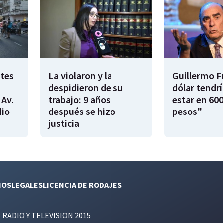
rtes
La violaron y la
Guillermo F
despidieron de su
dólar tendr
 Av.
trabajo: 9 años
estar en 600
dio
después se hizo
pesos"
justicia
NOS
LEGALES
LICENCIA DE RODAJES
E RADIO Y TELEVISION 2015