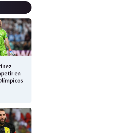
tínez
mpetir en
Olímpicos