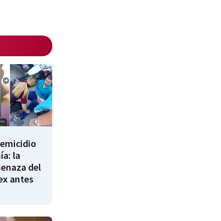
femicidio
a: la
enaza del
 ex antes