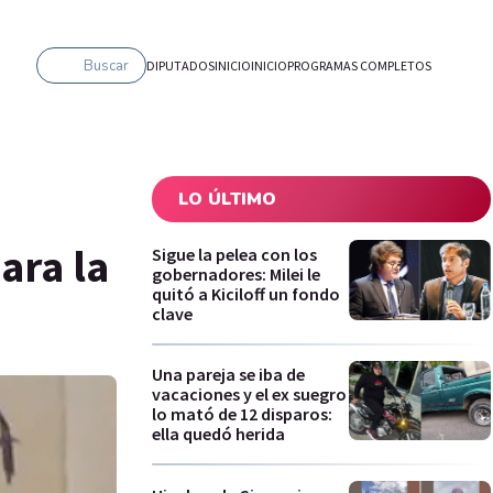
Buscar
DIPUTADOS
INICIO
INICIO
PROGRAMAS COMPLETOS
LO ÚLTIMO
ara la
Sigue la pelea con los
gobernadores: Milei le
quitó a Kiciloff un fondo
clave
Una pareja se iba de
vacaciones y el ex suegro
lo mató de 12 disparos:
ella quedó herida