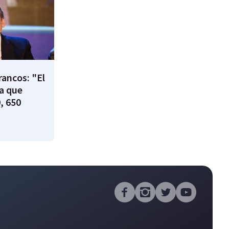
rancos: "El
ía que
, 650