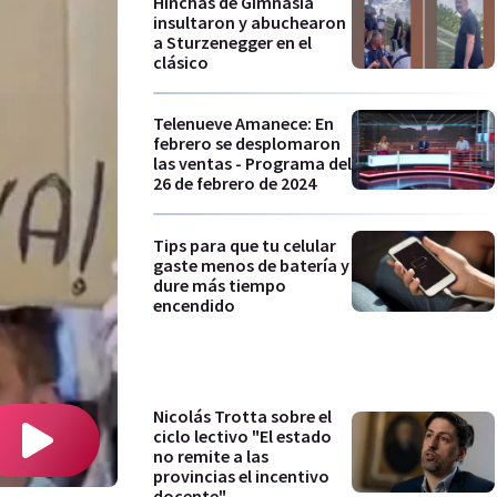
Hinchas de Gimnasia
insultaron y abuchearon
a Sturzenegger en el
clásico
Telenueve Amanece: En
febrero se desplomaron
las ventas - Programa del
26 de febrero de 2024
Tips para que tu celular
gaste menos de batería y
dure más tiempo
encendido
Nicolás Trotta sobre el
ciclo lectivo "El estado
no remite a las
provincias el incentivo
docente"