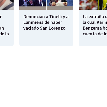
en
Denuncian a Tinelli y a
La extraña 
Lammens de haber
la cual Kari
un
vaciado San Lorenzo
Benzema bo
de la
cuenta de I