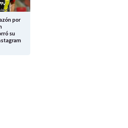
razón por
m
rró su
nstagram