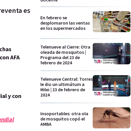
reventa es
En febrero se
desplomaron las ventas
en los supermercados
Telenueve al Cierre: Otra
nchas
oleada de mosquitos |
 con AFA
Programa del 23 de
febrero de 2024
Telenueve Central: Torres
le dio un ultimátum a
Milei | 23 de febrero de
2024
ial y con
Insoportables: otra ola
undial
de mosquitos copó el
AMBA