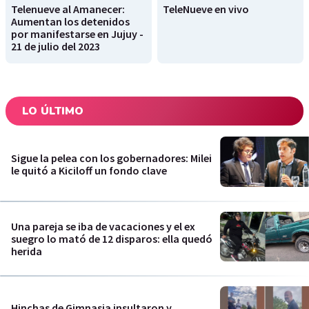
Telenueve al Amanecer:
TeleNueve en vivo
Aumentan los detenidos
por manifestarse en Jujuy -
21 de julio del 2023
LO ÚLTIMO
Sigue la pelea con los gobernadores: Milei
le quitó a Kiciloff un fondo clave
Una pareja se iba de vacaciones y el ex
suegro lo mató de 12 disparos: ella quedó
herida
Hinchas de Gimnasia insultaron y