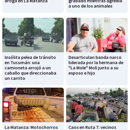
droga en La Matanza
grabado mientras agredía
a uno de los animales
Insólita pelea de tránsito
Desarticulan banda narco
en Tucumán: una
liderada por la hermana de
camioneta arrojó a un
"La Mole" Moli junto a su
caballo que direccionaba
esposo e hijo
un carrito
La Matanza: Motochorros
Caos en Ruta 7: vecinos