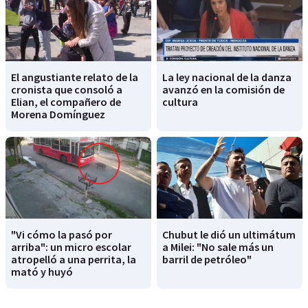
El angustiante relato de la
La ley nacional de la danza
cronista que consoló a
avanzó en la comisión de
Elian, el compañero de
cultura
Morena Domínguez
"Vi cómo la pasó por
Chubut le dió un ultimátum
arriba": un micro escolar
a Milei: "No sale más un
atropelló a una perrita, la
barril de petróleo"
mató y huyó