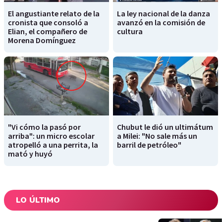
El angustiante relato de la
La ley nacional de la danza
cronista que consoló a
avanzó en la comisión de
Elian, el compañero de
cultura
Morena Domínguez
"Vi cómo la pasó por
Chubut le dió un ultimátum
arriba": un micro escolar
a Milei: "No sale más un
atropelló a una perrita, la
barril de petróleo"
mató y huyó
LO ÚLTIMO