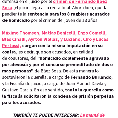
defensa en el juicio por el
crimen de Fernando Baéz
Sosa,
el juicio llega a su recta final. Ahora bien, queda
pendiente la
sentencia para los 8 rugbiers acusados
de homicidio
por el crimen del joven de 18 años.
Máximo Thomsen, Matías Benicelli, Enzo Comelli,
Blas Cinalli, Ayrton Viollaz, y Luciano, Ciro y Lucas
Pertossi,
cargan con la misma imputación en su
contra,
es decir, que son acusados, en calidad
de coautores, del
"homicidio doblemente agravado
por alevosía y por el concurso premeditado de dos o
mas personas"
de Báez Sosa. De esta manera lo
sostuvieron la querella, a cargo de
Fernando Burlando
,
y la Fiscalía de juicio, a cargo de Juan Manuel Dávila y
Gustavo García. En ese sentido,
tanto la querella como
la fiscalía solicitaron la condena de prisión perpetua
para los acusados.
TAMBIÉN TE PUEDE INTERESAR:
La mamá de