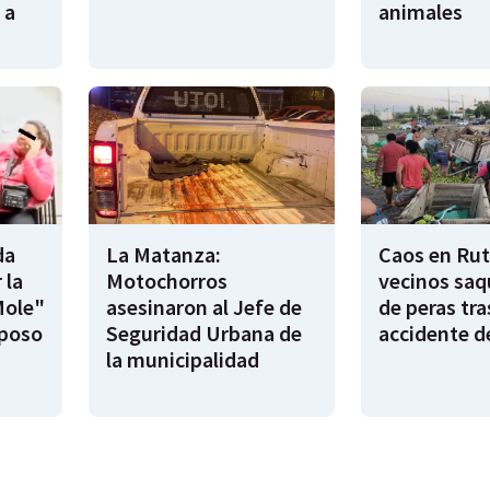
 a
animales
da
La Matanza:
Caos en Rut
 la
Motochorros
vecinos saq
Mole"
asesinaron al Jefe de
de peras tra
sposo
Seguridad Urbana de
accidente d
la municipalidad