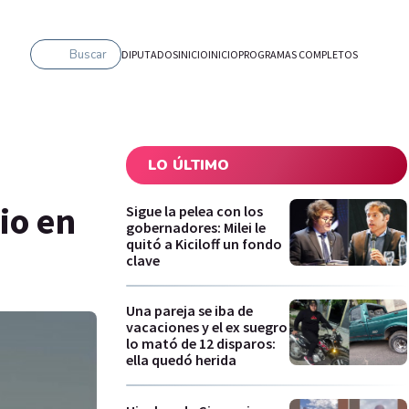
Buscar
DIPUTADOS
INICIO
INICIO
PROGRAMAS COMPLETOS
LO ÚLTIMO
io en
Sigue la pelea con los
gobernadores: Milei le
quitó a Kiciloff un fondo
clave
Una pareja se iba de
vacaciones y el ex suegro
lo mató de 12 disparos:
ella quedó herida