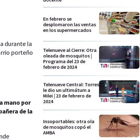
En febrero se
desplomaron las ventas
en los supermercados
za durante la
Telenueve al Cierre: Otra
arrio porteño
oleada de mosquitos |
Programa del 23 de
febrero de 2024
Telenueve Central: Torres
le dio un ultimátum a
Milei | 23 de febrero de
2024
 la mano por
mpañera
de la
Insoportables: otra ola
de mosquitos copó el
AMBA
onde