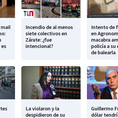
 mail
Incendio de al menos
Intento de 
no:
siete colectivos en
en Agronomí
n
Zárate: ¿fue
macabra am
 es
intencional?
policía a su
de balearla
rtes
La violaron y la
Guillermo F
despidieron de su
dólar tendr