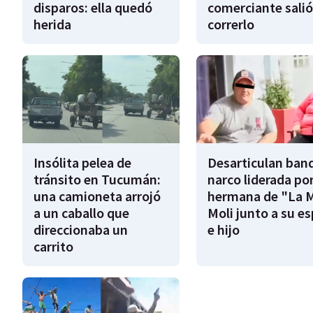
disparos: ella quedó
comerciante salió
herida
correrlo
Insólita pelea de
Desarticulan ban
tránsito en Tucumán:
narco liderada por
una camioneta arrojó
hermana de "La 
a un caballo que
Moli junto a su e
direccionaba un
e hijo
carrito