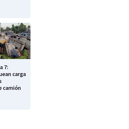
a 7:
uean carga
s
e camión