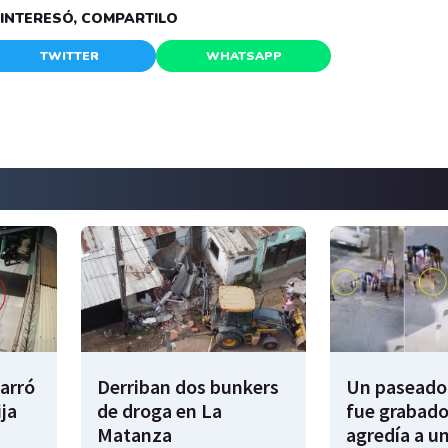
E INTERESÓ, COMPARTILO
TWITTER
WHATSAPP
garró
Derriban dos bunkers
Un paseador
ija
de droga en La
fue grabado
Matanza
agredía a un