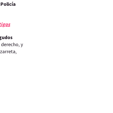
 Policía
tigos
Agudos
o
derecho, y
izarreta,