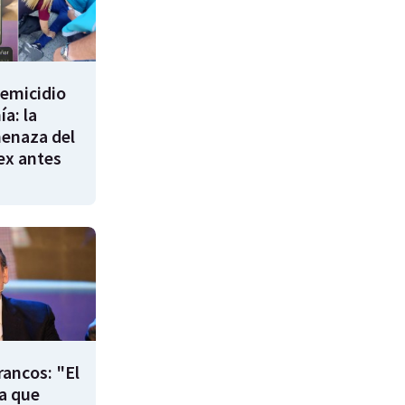
femicidio
a: la
enaza del
 ex antes
rancos: "El
ía que