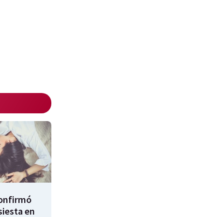
confirmó
siesta en