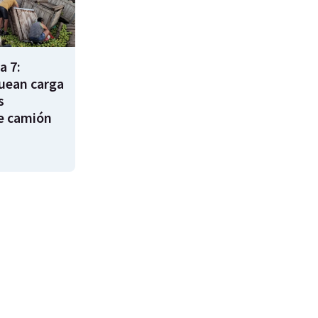
a 7:
uean carga
s
e camión