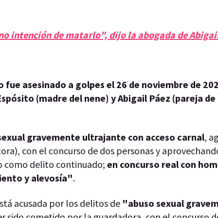
o intención de matarlo", dijo la abogada de Abigai
o fue asesinado a golpes el 26 de noviembre de 20
pósito (madre del nene) y Abigail Páez (pareja de
sexual gravemente ultrajante con acceso carnal
, a
ora), con el concurso de dos personas y aprovechand
do como delito continuado;
en concurso real con hom
iento y alevosía"
.
está acusada por los delitos de
"abuso sexual grave
r sido cometido por la guardadora, con el concurso d