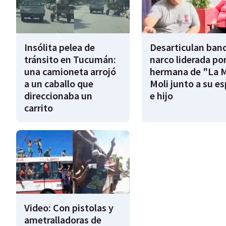
Insólita pelea de
Desarticulan ban
tránsito en Tucumán:
narco liderada por
una camioneta arrojó
hermana de "La 
a un caballo que
Moli junto a su e
direccionaba un
e hijo
carrito
Video: Con pistolas y
ametralladoras de