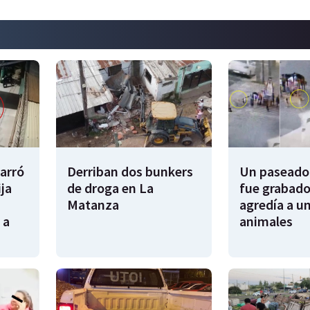
garró
Derriban dos bunkers
Un paseador
ija
de droga en La
fue grabado
Matanza
agredía a un
 a
animales