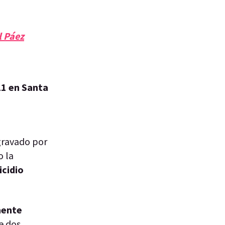
l Páez
21 en Santa
gravado por
o la
icidio
mente
e dos