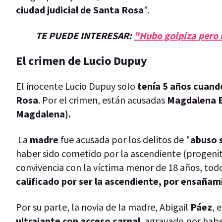
ciudad judicial de Santa Rosa
".
TE PUEDE INTERESAR:
"Hubo golpiza pero n
El crimen de Lucio Dupuy
El inocente Lucio Dupuy solo
tenía 5 años cuand
Rosa
. Por el crimen, están acusadas
Magdalena Es
Magdalena).
La
madre
fue acusada por los delitos de "
abuso 
haber sido cometido por la ascendiente (progenit
convivencia con la víctima menor de 18 años, to
calificado por ser la ascendiente, por ensañam
Por su parte, la novia de la madre, Abigail
Páez
, 
ultrajante con acceso carnal
, agravado por habe