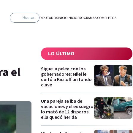
Buscar
DIPUTADOS
INICIO
INICIO
PROGRAMAS COMPLETOS
LO ÚLTIMO
a el
Sigue la pelea con los
gobernadores: Milei le
quitó a Kiciloff un fondo
clave
Una pareja se iba de
vacaciones y el ex suegro
lo mató de 12 disparos:
ella quedó herida