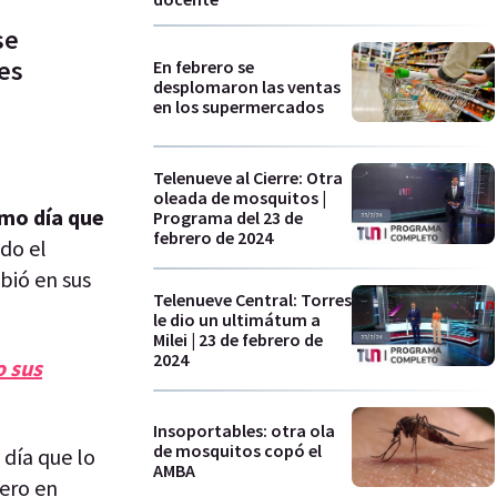
se
des
En febrero se
desplomaron las ventas
en los supermercados
Telenueve al Cierre: Otra
oleada de mosquitos |
mo día que
Programa del 23 de
febrero de 2024
ndo el
ibió en sus
Telenueve Central: Torres
le dio un ultimátum a
Milei | 23 de febrero de
2024
o sus
Insoportables: otra ola
de mosquitos copó el
l día que lo
AMBA
rero en