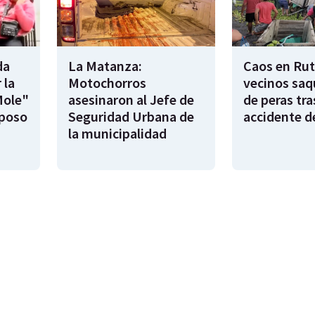
da
La Matanza:
Caos en Rut
 la
Motochorros
vecinos saq
Mole"
asesinaron al Jefe de
de peras tra
sposo
Seguridad Urbana de
accidente d
la municipalidad