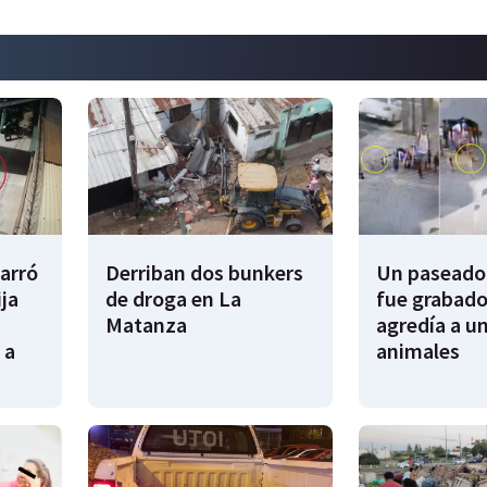
garró
Derriban dos bunkers
Un paseador
ija
de droga en La
fue grabado
Matanza
agredía a un
 a
animales