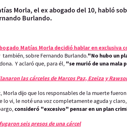
atías Morla, el ex abogado del 10, habló so
rnando Burlando.
abogado Matías Morla decidió hablar en exclusiva c
y también, sobre Fernando Burlando.
"No hubo un pla
adona. Y aclaró que, para él,
"se murió de una mala p
llanaron las cárceles de Marcos Paz, Ezeiza y Rawso
z
, Morla dijo que los responsables de la muerte fueron
e lo vi, le noté una voz completamente aguda y claro, 
bargo,
consideró "excesivo" pensar en un plan crim
fugaron seis presos de una cárcel