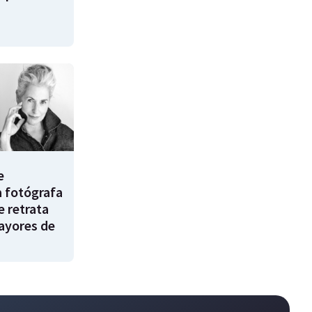
e
a fotógrafa
e retrata
ayores de