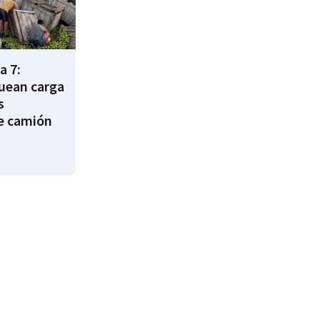
a 7:
uean carga
s
e camión