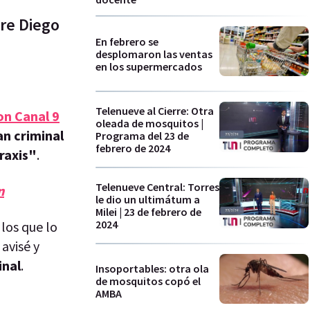
bre Diego
En febrero se
desplomaron las ventas
en los supermercados
Telenueve al Cierre: Otra
on Canal 9
oleada de mosquitos |
n criminal
Programa del 23 de
febrero de 2024
raxis"
.
Telenueve Central: Torres
n
le dio un ultimátum a
Milei | 23 de febrero de
2024
 los que lo
avisé y
inal
.
Insoportables: otra ola
de mosquitos copó el
AMBA