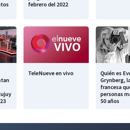
atos
febrero del 2022
TeleNueve en vivo
Quién es Ev
ntan
Grynberg, l
francesa qu
Jujuy
personas m
023
50 años