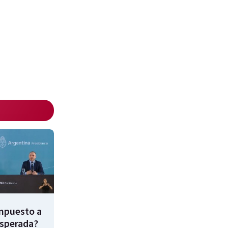
impuesto a
esperada?