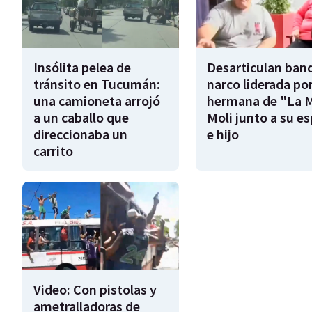
Insólita pelea de
Desarticulan ban
tránsito en Tucumán:
narco liderada por
una camioneta arrojó
hermana de "La 
a un caballo que
Moli junto a su e
direccionaba un
e hijo
carrito
Video: Con pistolas y
ametralladoras de