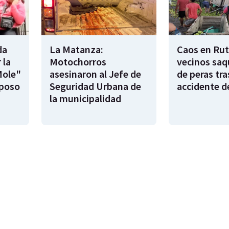
da
La Matanza:
Caos en Rut
 la
Motochorros
vecinos saq
Mole"
asesinaron al Jefe de
de peras tra
sposo
Seguridad Urbana de
accidente d
la municipalidad