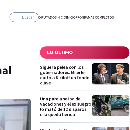
Buscar
DIPUTADOS
INICIO
INICIO
PROGRAMAS COMPLETOS
LO ÚLTIMO
nal
Sigue la pelea con los
gobernadores: Milei le
quitó a Kiciloff un fondo
clave
Una pareja se iba de
vacaciones y el ex suegro
lo mató de 12 disparos:
ella quedó herida