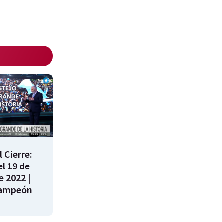
 Cierre:
l 19 de
e 2022 |
campeón