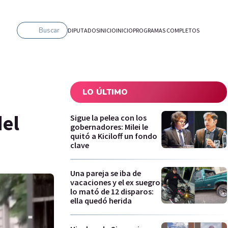
Buscar
DIPUTADOS
INICIO
INICIO
PROGRAMAS COMPLETOS
LO ÚLTIMO
del
Sigue la pelea con los
gobernadores: Milei le
quitó a Kiciloff un fondo
clave
Una pareja se iba de
vacaciones y el ex suegro
lo mató de 12 disparos:
ella quedó herida