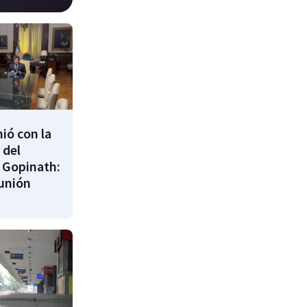
nió con la
 del
 Gopinath:
unión