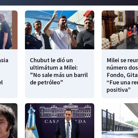
sia
Chubut le dió un
Milei se reu
ultimátum a Milei:
número dos
"No sale más un barril
Fondo, Gita
l
de petróleo"
“Fue una re
positiva”