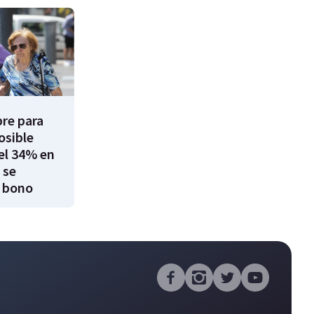
re para
osible
el 34% en
 se
 bono