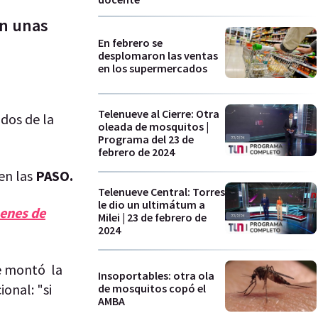
en unas
En febrero se
desplomaron las ventas
en los supermercados
Telenueve al Cierre: Otra
dos de la
oleada de mosquitos |
Programa del 23 de
febrero de 2024
en las
PASO.
Telenueve Central: Torres
le dio un ultimátum a
menes de
Milei | 23 de febrero de
2024
ue montó la
Insoportables: otra ola
onal: "si
de mosquitos copó el
AMBA