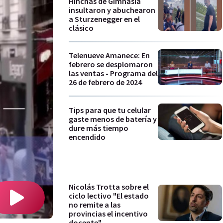
Hinchas de Gimnasia
insultaron y abuchearon
a Sturzenegger en el
clásico
Telenueve Amanece: En
febrero se desplomaron
las ventas - Programa del
26 de febrero de 2024
Tips para que tu celular
gaste menos de batería y
dure más tiempo
encendido
Nicolás Trotta sobre el
ciclo lectivo "El estado
no remite a las
provincias el incentivo
docente"