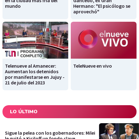
en la ciudad más fría del
Gancedo, ex Gran
mundo
Hermano: "El psicólogo se
aprovechó"
Telenueve al Amanecer:
TeleNueve en vivo
Aumentan los detenidos
por manifestarse en Jujuy -
21 de julio del 2023
LO ÚLTIMO
Sigue la pelea con los gobernadores: Milei
le quitó a Kiciloff un fondo clave