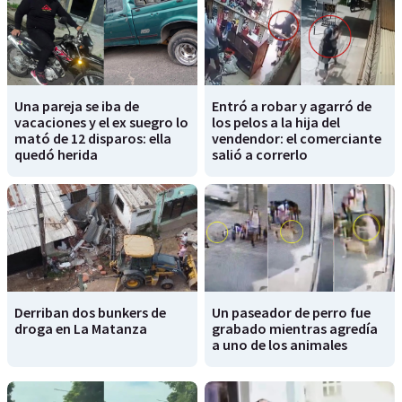
Una pareja se iba de
Entró a robar y agarró de
vacaciones y el ex suegro lo
los pelos a la hija del
mató de 12 disparos: ella
vendendor: el comerciante
quedó herida
salió a correrlo
Derriban dos bunkers de
Un paseador de perro fue
droga en La Matanza
grabado mientras agredía
a uno de los animales