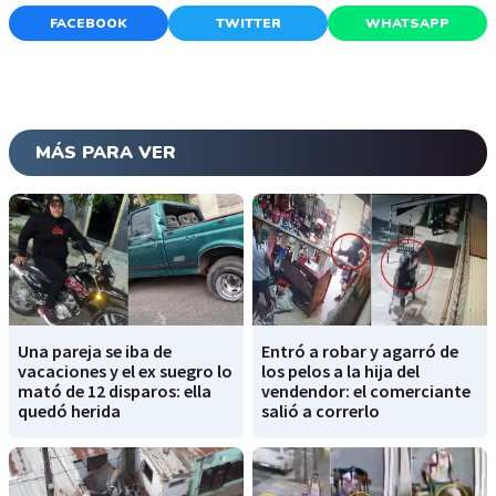
FACEBOOK
TWITTER
WHATSAPP
MÁS PARA VER
Una pareja se iba de
Entró a robar y agarró de
vacaciones y el ex suegro lo
los pelos a la hija del
mató de 12 disparos: ella
vendendor: el comerciante
quedó herida
salió a correrlo