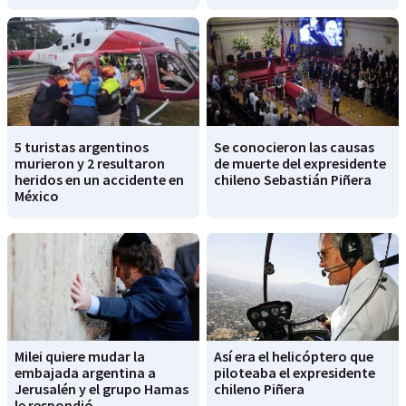
5 turistas argentinos
Se conocieron las causas
murieron y 2 resultaron
de muerte del expresidente
heridos en un accidente en
chileno Sebastián Piñera
México
Milei quiere mudar la
Así era el helicóptero que
embajada argentina a
piloteaba el expresidente
Jerusalén y el grupo Hamas
chileno Piñera
le respondió