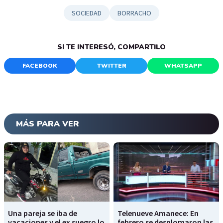
SOCIEDAD
BORRACHO
SI TE INTERESÓ, COMPARTILO
FACEBOOK
TWITTER
WHATSAPP
MÁS PARA VER
Una pareja se iba de
Telenueve Amanece: En
vacaciones y el ex suegro lo
febrero se desplomaron las