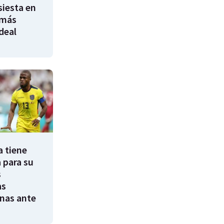
siesta en
 más
ideal
a tiene
 para su
s
as
nas ante