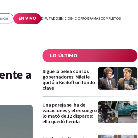
uscar
EN VIVO
DIPUTADOS
INICIO
INICIO
PROGRAMAS COMPLETOS
LO ÚLTIMO
ente a
Sigue la pelea con los
gobernadores: Milei le
quitó a Kiciloff un fondo
clave
Una pareja se iba de
vacaciones y el ex suegro
lo mató de 12 disparos:
ella quedó herida