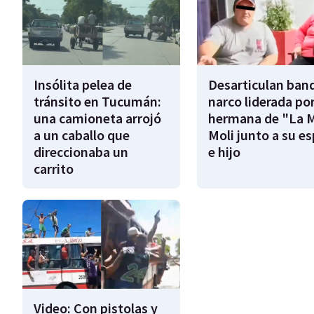
Insólita pelea de
Desarticulan ban
tránsito en Tucumán:
narco liderada por
una camioneta arrojó
hermana de "La 
a un caballo que
Moli junto a su e
direccionaba un
e hijo
carrito
Video: Con pistolas y