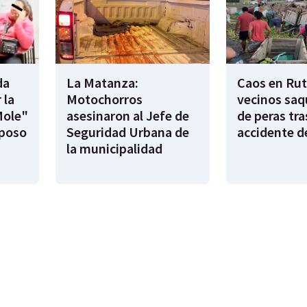
da
La Matanza:
Caos en Rut
 la
Motochorros
vecinos saq
Mole"
asesinaron al Jefe de
de peras tra
sposo
Seguridad Urbana de
accidente d
la municipalidad