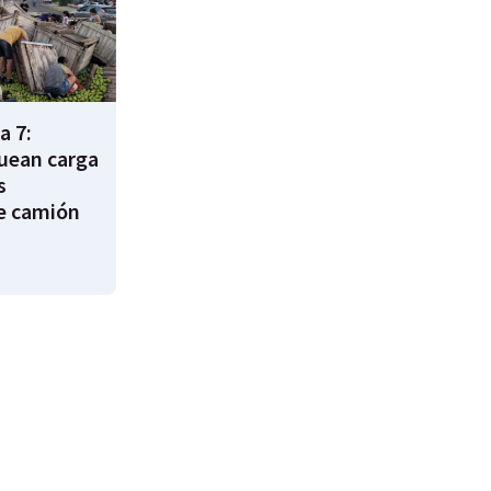
a 7:
uean carga
s
e camión