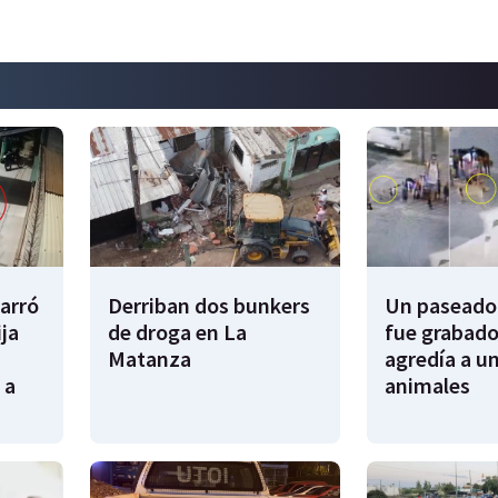
garró
Derriban dos bunkers
Un paseador
ija
de droga en La
fue grabado
Matanza
agredía a un
 a
animales