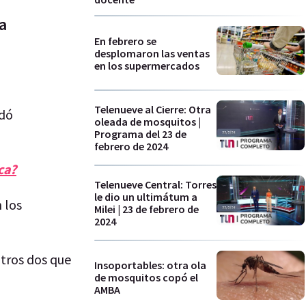
a
En febrero se
desplomaron las ventas
en los supermercados
Telenueve al Cierre: Otra
edó
oleada de mosquitos |
Programa del 23 de
febrero de 2024
ca?
Telenueve Central: Torres
le dio un ultimátum a
 los
Milei | 23 de febrero de
2024
otros dos que
Insoportables: otra ola
de mosquitos copó el
AMBA