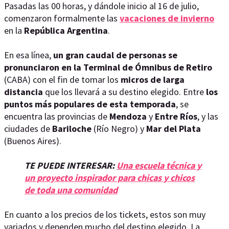
Pasadas las 00 horas, y dándole inicio al 16 de julio,
comenzaron formalmente las
vacaciones de invierno
en la
República Argentina
.
En esa línea,
un gran caudal de personas se
pronunciaron en la Terminal de Ómnibus de Retiro
(CABA) con el fin de tomar los
micros de larga
distancia
que los llevará a su destino elegido. Entre
los
puntos más populares de esta temporada
, se
encuentra las provincias de
Mendoza
y
Entre Ríos
, y las
ciudades de
Bariloche
(Río Negro) y
Mar del Plata
(Buenos Aires).
TE PUEDE INTERESAR:
Una escuela técnica y
un proyecto inspirador para chicas y chicos
de toda una comunidad
En cuanto a los precios de los tickets, estos son muy
variados y dependen mucho del destino elegido. La