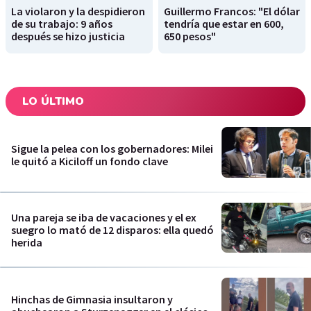
La violaron y la despidieron
Guillermo Francos: "El dólar
de su trabajo: 9 años
tendría que estar en 600,
después se hizo justicia
650 pesos"
LO ÚLTIMO
Sigue la pelea con los gobernadores: Milei
le quitó a Kiciloff un fondo clave
Una pareja se iba de vacaciones y el ex
suegro lo mató de 12 disparos: ella quedó
herida
Hinchas de Gimnasia insultaron y