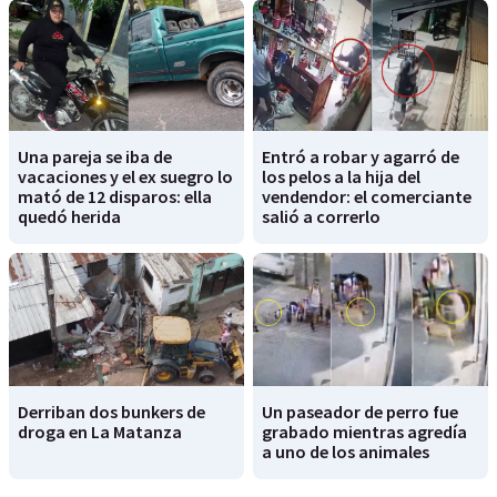
Una pareja se iba de
Entró a robar y agarró de
vacaciones y el ex suegro lo
los pelos a la hija del
mató de 12 disparos: ella
vendendor: el comerciante
quedó herida
salió a correrlo
Derriban dos bunkers de
Un paseador de perro fue
droga en La Matanza
grabado mientras agredía
a uno de los animales