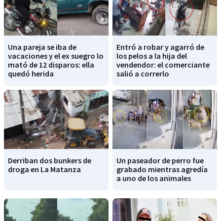
Una pareja se iba de
Entró a robar y agarró de
vacaciones y el ex suegro lo
los pelos a la hija del
mató de 12 disparos: ella
vendendor: el comerciante
quedó herida
salió a correrlo
Derriban dos bunkers de
Un paseador de perro fue
droga en La Matanza
grabado mientras agredía
a uno de los animales