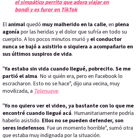
el simpático perrito que adora viajar en
bondi y es furor en TikTok
El
animal
quedó
muy malherido en la calle
, en
plena
agonía
por las heridas y el dolor que sufría en todo su
cuerpito. A los pocos minutos murió y
el conductor
nunca se bajó a asistirlo o siquiera a acompañarlo en
sus últimos suspiros de vida
.
"
Ya estaba sin vida cuando llegué, pobrecito. Se me
partió el alma
. No vi quién era, pero en Facebook lo
escracharon. Esto no se hace", dijo una vecina, muy
movilizada, a
Telenueve
.
"
Yo no quiero ver el video, ya bastante con lo que me
encontré cuando llegué acá
. Humanitariamente podría
haberlo asistido.
Ellos no se pueden defender, son
seres indefensos
. Fue un momento horrible", sumó otra
que estaba muy indignada por la situación.