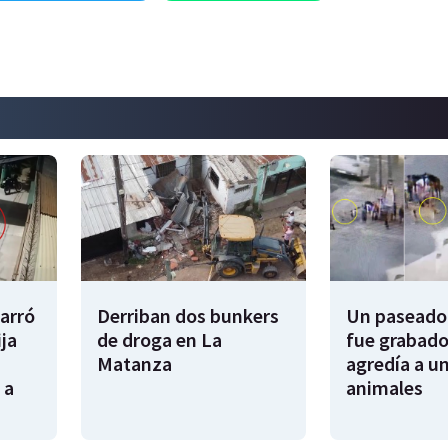
garró
Derriban dos bunkers
Un paseador
ija
de droga en La
fue grabado
Matanza
agredía a un
 a
animales