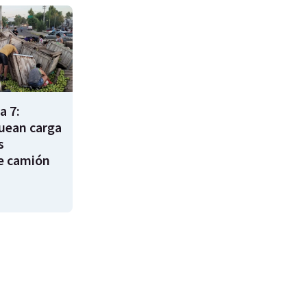
a 7:
uean carga
s
e camión