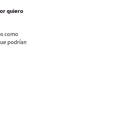
ñor quiero
los como
 que podrían