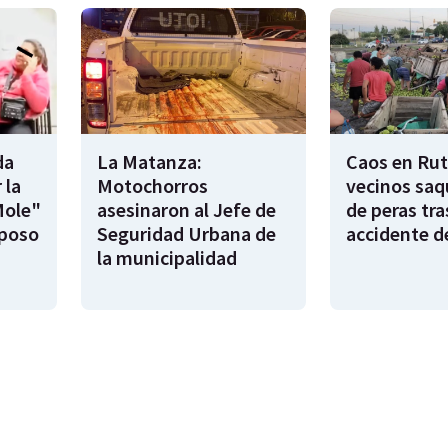
da
La Matanza:
Caos en Rut
 la
Motochorros
vecinos saq
Mole"
asesinaron al Jefe de
de peras tra
sposo
Seguridad Urbana de
accidente d
la municipalidad