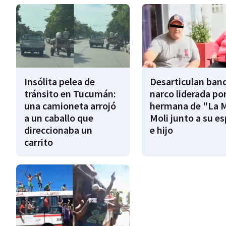
Insólita pelea de
Desarticulan ban
tránsito en Tucumán:
narco liderada por
una camioneta arrojó
hermana de "La 
a un caballo que
Moli junto a su e
direccionaba un
e hijo
carrito