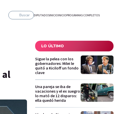
Buscar
DIPUTADOS
INICIO
INICIO
PROGRAMAS COMPLETOS
LO ÚLTIMO
Sigue la pelea con los
gobernadores: Milei le
quitó a Kiciloff un fondo
 al
clave
Una pareja se iba de
vacaciones y el ex suegro
lo mató de 12 disparos:
ella quedó herida