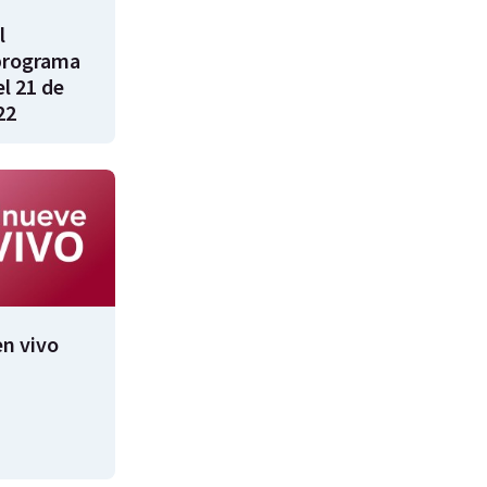
l
programa
l 21 de
22
n vivo