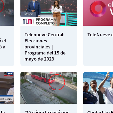
Telenueve Central:
TeleNueve e
 el
Elecciones
ó a
provinciales |
Programa del 15 de
mayo de 2023
 la
"Vi cómo la pasó por
Chubut le d