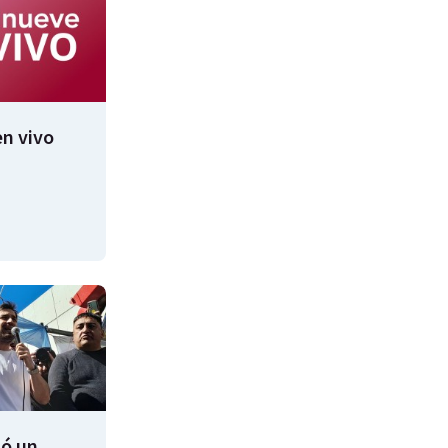
n vivo
ió un