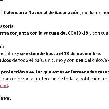
el
Calendario Nacional de Vacunación
, mediante no
gatoria
.
orma conjunta con la vacuna del COVID-19
y con cual
ión.
octubre y
se extiende hasta el 13 de noviembre
.
blicos
de todo el país, sin turno y con
DNI
del chico/a
rotección y evitar que estas enfermedades resur
para reforzar la protección de toda la población fren
alud
.
ueve.