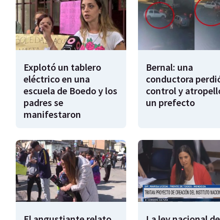
Explotó un tablero
Bernal: una
eléctrico en una
conductora perdió
escuela de Boedo y los
control y atropell
padres se
un prefecto
manifestaron
El angustiante relato
La ley nacional de