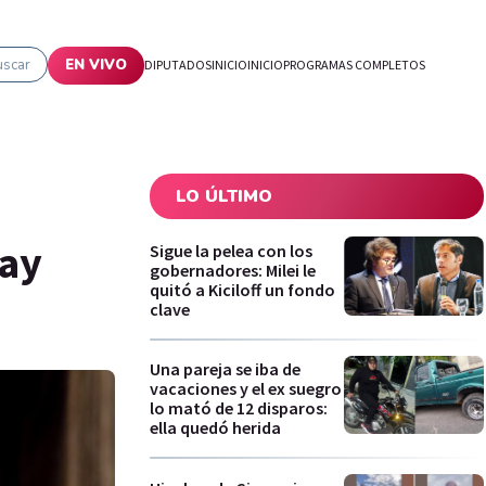
uscar
EN VIVO
DIPUTADOS
INICIO
INICIO
PROGRAMAS COMPLETOS
LO ÚLTIMO
hay
Sigue la pelea con los
gobernadores: Milei le
quitó a Kiciloff un fondo
clave
Una pareja se iba de
vacaciones y el ex suegro
lo mató de 12 disparos:
ella quedó herida