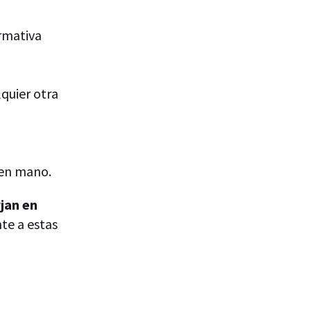
rmativa
quier otra
 en mano.
jan en
te a estas