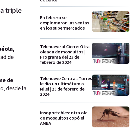
a triple
En febrero se
desplomaron las ventas
en los supermercados
Telenueve al Cierre: Otra
béola,
oleada de mosquitos |
dad de
Programa del 23 de
febrero de 2024
Telenueve Central: Torres
ome de
le dio un ultimátum a
io, desde la
Milei | 23 de febrero de
2024
Insoportables: otra ola
de mosquitos copó el
AMBA