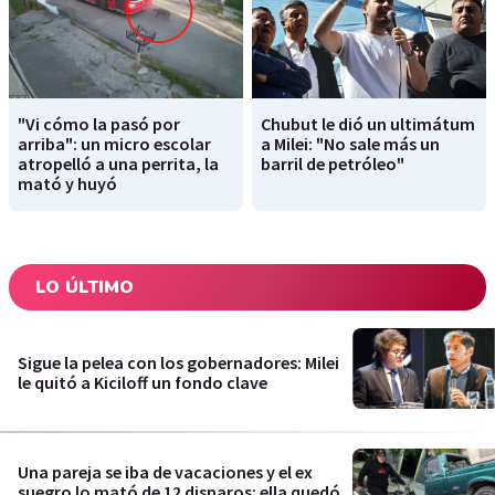
"Vi cómo la pasó por
Chubut le dió un ultimátum
arriba": un micro escolar
a Milei: "No sale más un
atropelló a una perrita, la
barril de petróleo"
mató y huyó
LO ÚLTIMO
Sigue la pelea con los gobernadores: Milei
le quitó a Kiciloff un fondo clave
Una pareja se iba de vacaciones y el ex
suegro lo mató de 12 disparos: ella quedó