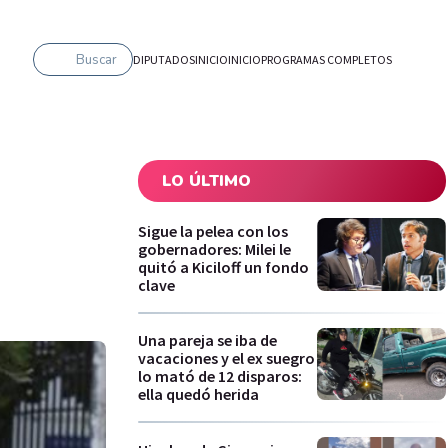
Buscar
DIPUTADOS
INICIO
INICIO
PROGRAMAS COMPLETOS
LO ÚLTIMO
Sigue la pelea con los
gobernadores: Milei le
quitó a Kiciloff un fondo
clave
Una pareja se iba de
vacaciones y el ex suegro
lo mató de 12 disparos:
ella quedó herida