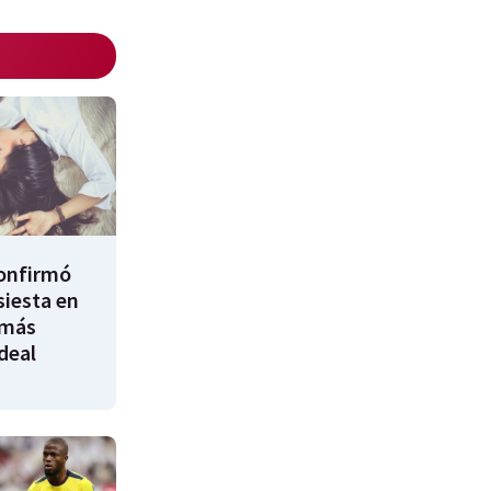
confirmó
siesta en
 más
ideal