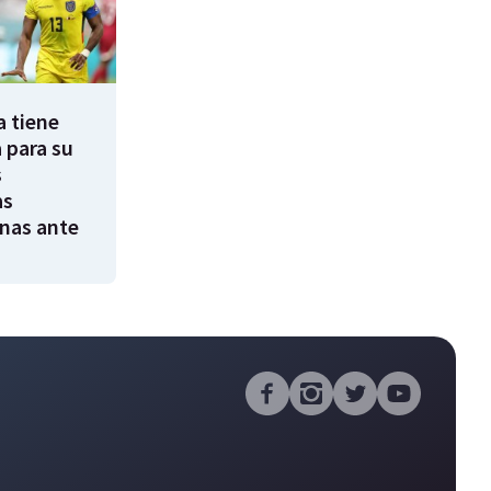
a tiene
 para su
s
as
nas ante