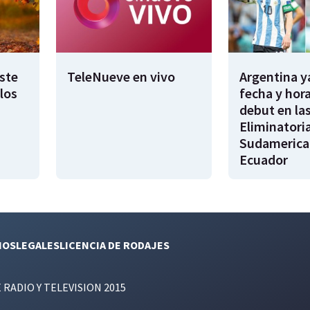
este
TeleNueve en vivo
Argentina y
los
fecha y hora
debut en la
Eliminatori
Sudamerica
Ecuador
NOS
LEGALES
LICENCIA DE RODAJES
E RADIO Y TELEVISION 2015