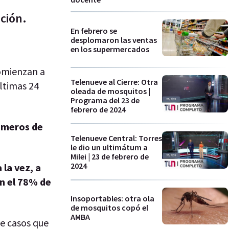
ación.
En febrero se
desplomaron las ventas
en los supermercados
comienzan a
Telenueve al Cierre: Otra
últimas 24
oleada de mosquitos |
Programa del 23 de
febrero de 2024
úmeros de
Telenueve Central: Torres
le dio un ultimátum a
Milei | 23 de febrero de
2024
 la vez, a
n el 78% de
Insoportables: otra ola
de mosquitos copó el
AMBA
de casos que