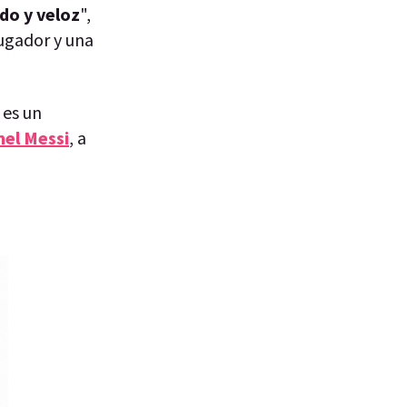
do y veloz
",
jugador y una
 es un
nel Messi
, a