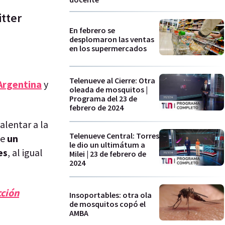
itter
En febrero se
desplomaron las ventas
en los supermercados
Telenueve al Cierre: Otra
Argentina
y
oleada de mosquitos |
Programa del 23 de
febrero de 2024
alentar a la
Telenueve Central: Torres
ue
un
le dio un ultimátum a
es
, al igual
Milei | 23 de febrero de
2024
cción
Insoportables: otra ola
de mosquitos copó el
AMBA