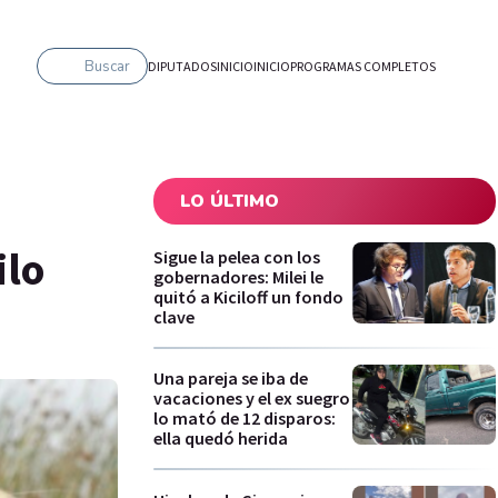
Buscar
DIPUTADOS
INICIO
INICIO
PROGRAMAS COMPLETOS
LO ÚLTIMO
ilo
Sigue la pelea con los
gobernadores: Milei le
quitó a Kiciloff un fondo
clave
Una pareja se iba de
vacaciones y el ex suegro
lo mató de 12 disparos:
ella quedó herida