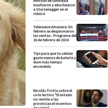
Hinchas de Gimnasia
insultaron y abuchearon
a Sturzenegger en el
clásico
Telenueve Amanece: En
febrero se desplomaron
las ventas - Programa del
26 de febrero de 2024
Tips para que tu celular
gaste menos de batería y
dure más tiempo
encendido
Nicolás Trotta sobre el
ciclo lectivo "El estado
no remite a las
provincias el incentivo
docente"