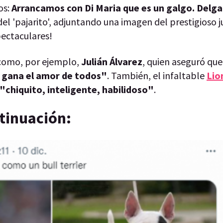
os:
Arrancamos con Di Maria que es un galgo. Delga
 del 'pajarito', adjuntando una imagen del prestigioso 
pectaculares!
 como, por ejemplo,
Julián Álvarez
, quien aseguró que
e gana el amor de todos"
. También, el infaltable
Lio
"chiquito, inteligente, habilidoso"
.
tinuación: