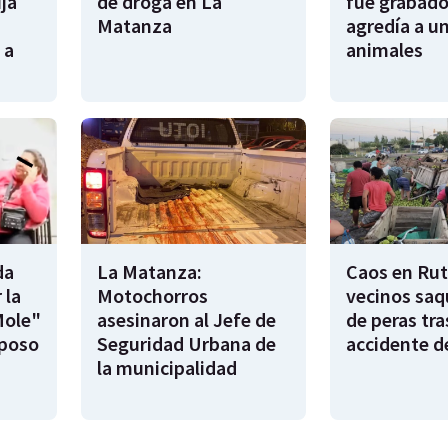
ija
de droga en La
fue grabado
Matanza
agredía a un
 a
animales
da
La Matanza:
Caos en Rut
 la
Motochorros
vecinos saq
Mole"
asesinaron al Jefe de
de peras tra
sposo
Seguridad Urbana de
accidente d
la municipalidad