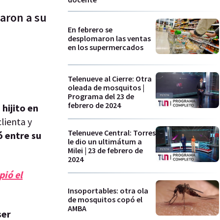
aron a su
En febrero se
desplomaron las ventas
en los supermercados
Telenueve al Cierre: Otra
oleada de mosquitos |
Programa del 23 de
febrero de 2024
 hijito en
clienta y
Telenueve Central: Torres
ó entre su
le dio un ultimátum a
Milei | 23 de febrero de
2024
pió el
Insoportables: otra ola
de mosquitos copó el
AMBA
ser