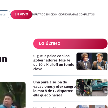
uscar
EN VIVO
DIPUTADOS
INICIO
INICIO
PROGRAMAS COMPLETOS
LO ÚLTIMO
un
Sigue la pelea con los
gobernadores: Milei le
quitó a Kiciloff un fondo
clave
Una pareja se iba de
vacaciones y el ex suegro
lo mató de 12 disparos:
ella quedó herida