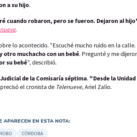
on a su hijo
.
ré cuando robaron, pero se fueron. Dejaron al hijo
enueve
.
obre lo acontecido. "Escuché mucho ruido en la calle.
r y otro muchacho con un bebé
. Pregunté y me dijero
or su bebé
", describió.
d Judicial de la Comisaría séptima
.
"Desde la Unidad 
 precisó el cronista de
Telenueve
, Ariel Zalio.
 APARECEN EN ESTA NOTA:
ROBO
CÓRDOBA