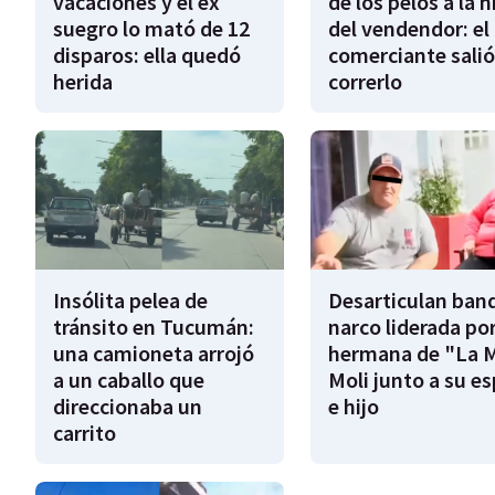
vacaciones y el ex
de los pelos a la h
suegro lo mató de 12
del vendendor: el
disparos: ella quedó
comerciante salió
herida
correrlo
Insólita pelea de
Desarticulan ban
tránsito en Tucumán:
narco liderada por
una camioneta arrojó
hermana de "La 
a un caballo que
Moli junto a su e
direccionaba un
e hijo
carrito