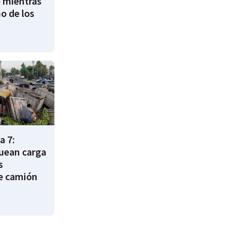
 mientras
o de los
a 7:
uean carga
s
e camión