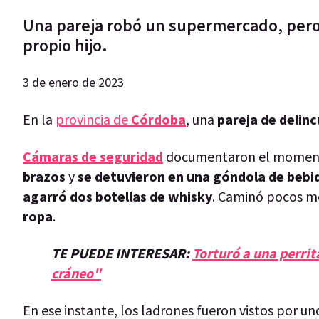
Una pareja robó un supermercado, pero a
propio hijo.
3 de enero de 2023
En la
provincia de
Córdoba
, una
pareja de delin
Cámaras de seguridad
documentaron el moment
brazos
y
se detuvieron en una góndola de bebid
agarró dos botellas de whisky
. Caminó pocos me
ropa
.
TE PUEDE INTERESAR:
Torturó a una perrita
cráneo"
En ese instante, los ladrones fueron vistos por u