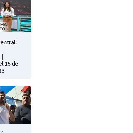
entral:
 |
l 15 de
23