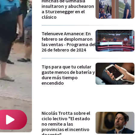
Hinchas de Gimnasia
insultaron y abuchearon
a Sturzenegger en el
clásico
Telenueve Amanece: En
febrero se desplomaron
las ventas - Programa del
26 de febrero de 2024
Tips para que tu celular
gaste menos de batería y
dure más tiempo
encendido
Nicolás Trotta sobre el
ciclo lectivo "El estado
no remite a las
provincias el incentivo
docente"