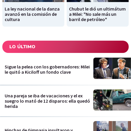
La ley nacional de la danza
Chubut le dió un ultimátum
avanzó en la comisión de
a Milei: "No sale más un
cultura
barril de petróleo"
LO ÚLTIMO
Sigue la pelea con los gobernadores: Milei
le quitó a Kiciloff un fondo clave
Una pareja se iba de vacaciones y el ex
suegro lo mató de 12 disparos: ella quedó
herida
Hinchas de Gimnasia insultaron y