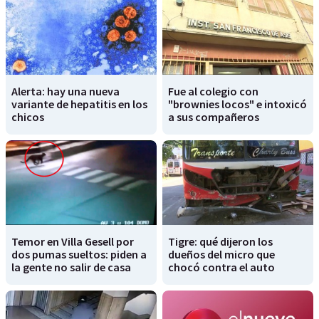
Alerta: hay una nueva
Fue al colegio con
variante de hepatitis en los
"brownies locos" e intoxicó
chicos
a sus compañeros
Temor en Villa Gesell por
Tigre: qué dijeron los
dos pumas sueltos: piden a
dueños del micro que
la gente no salir de casa
chocó contra el auto