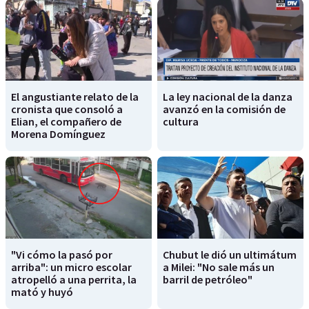
El angustiante relato de la
La ley nacional de la danza
cronista que consoló a
avanzó en la comisión de
Elian, el compañero de
cultura
Morena Domínguez
"Vi cómo la pasó por
Chubut le dió un ultimátum
arriba": un micro escolar
a Milei: "No sale más un
atropelló a una perrita, la
barril de petróleo"
mató y huyó